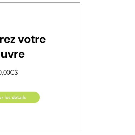
rez votre
uvre
Prix
0,00C$
er les détails