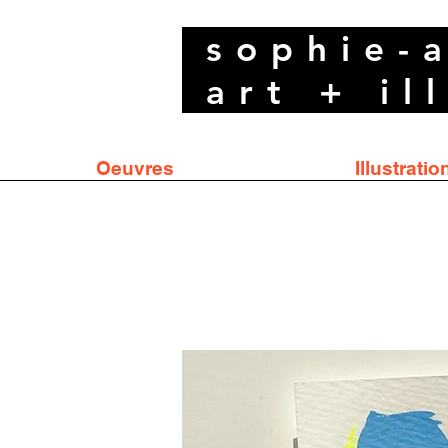
sophie-
art + il
Oeuvres
Illustratio