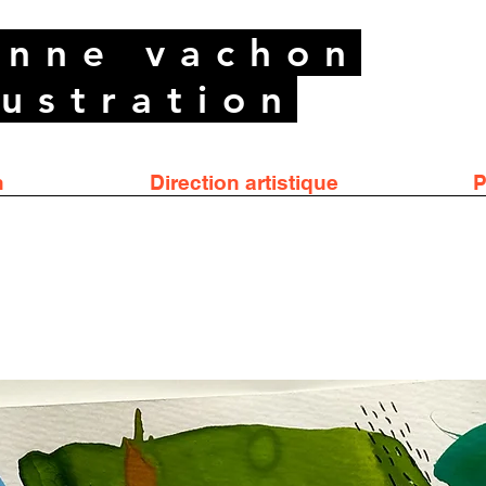
anne vachon
lustration
n
Direction artistique
P