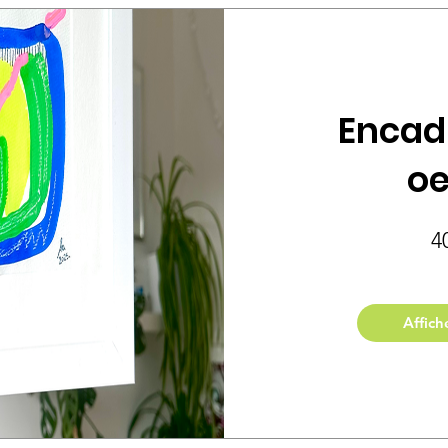
Encad
oe
4
Affich