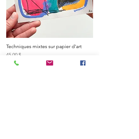
Techniques mixtes sur papier d'art
Prix
45,00 $