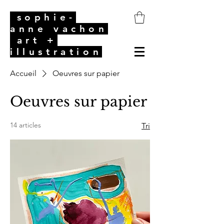
sophie-
anne vachon
art +
illustration
Accueil
Oeuvres sur papier
Oeuvres sur papier
14 articles
Tri